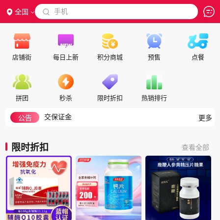
 手机
全国

店铺街
每日上新
积分商城
预售
点餐
如何搜索
隐私政策
拼团
秒杀
限时折扣
热销排行
代理合作
交保证金
公告
更多
入驻帮助
如何注册成为会员
限时折扣
查看全部
积分细则
积分兑换说明