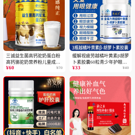
三诚益生菌高钙驼奶蛋白粉
缓解视疲劳越橘叶黄素β胡萝
高钙骆驼奶营养粉儿童成人
卜素胶囊60粒青少年护眼中
¥
60
¥
33
¥
70
¥
40
中老年高蛋白4桶
老年保健品一瓶