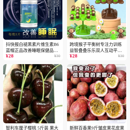
抖快报白褪黑素片维生素B6
跨境猴子平衡树专注力训练
蓝帽正品改善睡眠保健品现
益智叠叠乐乐双人互动平衡
¥
28
¥
28
¥
30
¥
30
货批发代发2瓶
儿童玩具批发
智利车厘子樱桃 5斤装 果大
新鲜百香果9斤皱皮果花皮果