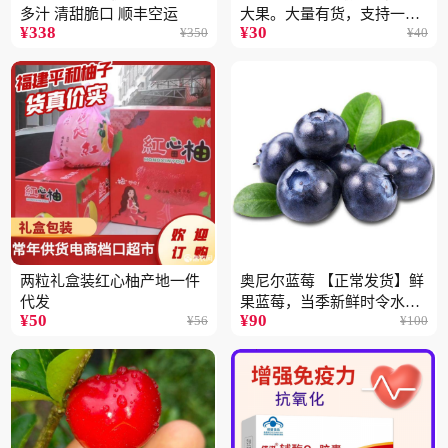
多汁 清甜脆口 顺丰空运
大果。大量有货，支持一件
¥
338
¥
30
¥
350
¥
40
代
两粒礼盒装红心柚产地一件
奥尼尔蓝莓 【正常发货】鲜
代发
果蓝莓，当季新鲜时令水果
¥
50
¥
90
¥
56
¥
100
顺丰包邮