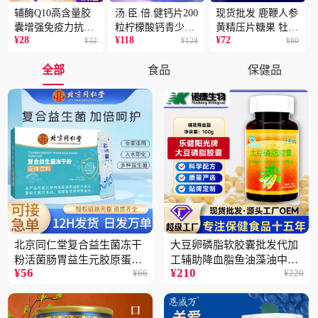
辅酶Q10高含量胶
汤.臣.倍.健钙片200
现货批发 鹿鞭人参
囊增强免疫力抗氧
粒柠檬酸钙青少年
黄精压片糖果 牡蛎
¥
28
¥
118
¥
72
化蓝帽保健食品批
¥
32
成人补钙骨骼健康
¥
128
片 男性片剂人参黄
¥
80
发一件代发2盒
保健食品2瓶
精蛹草片2盒
全部
食品
保健品
北京同仁堂复合益生菌冻干
大豆卵磷脂软胶囊批发代加
粉活菌肠胃益生元胶原蛋白
工辅助降血脂鱼油藻油中老
¥
56
¥
210
¥
66
¥
220
固体饮料批发3件
年蓝帽保健品5瓶