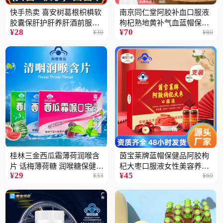
快手热卖 喜安树葛根枳椇软
南京同仁堂阿胶补血口服液
胶囊保肝护肝养肝酒前服用
枸杞熟地黄补气血蓝帽保健
¥
28
¥
70
¥
30
¥
80
保健品批发2瓶
品100ML
桂林三金西瓜霜薄荷润喉含
茵宝莱牌蓝帽保健品阿胶枸
片 话梅薄荷糖 润喉糖保健食
杞大枣口服液女性美容养颜
¥
29
¥
45
¥
33
¥
60
品
营养品12支装