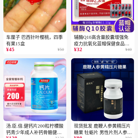
车厘子 巴西针叶樱桃，四季
辅酶Q10高含量胶囊增强免
有果15盒
疫力抗氧化蓝帽保健食品批
¥
45
¥
32
¥
50
¥
40
发一件代发2盒
汤.臣.倍.健钙片200粒柠檬酸
现货批发 鹿鞭人参黄精压片
钙青少年成人补钙骨骼健康
糖果 牡蛎片 男性片剂人参黄