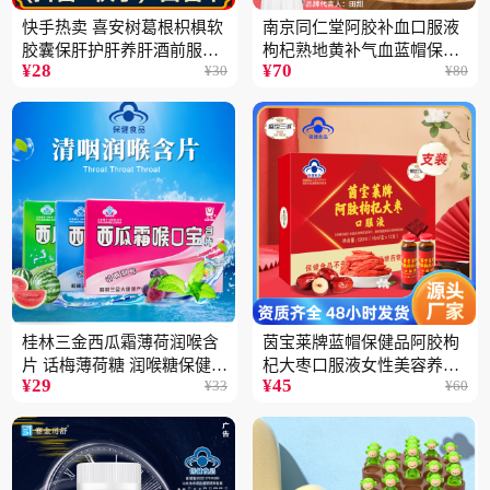
快手热卖 喜安树葛根枳椇软
南京同仁堂阿胶补血口服液
胶囊保肝护肝养肝酒前服用
枸杞熟地黄补气血蓝帽保健
¥
28
¥
70
¥
30
¥
80
保健品批发2瓶
品100ML
桂林三金西瓜霜薄荷润喉含
茵宝莱牌蓝帽保健品阿胶枸
片 话梅薄荷糖 润喉糖保健食
杞大枣口服液女性美容养颜
¥
29
¥
45
¥
33
¥
60
品
营养品12支装