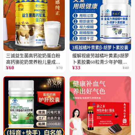
三诚益生菌高钙驼奶蛋白粉
缓解视疲劳越橘叶黄素β胡萝
高钙骆驼奶营养粉儿童成人
卜素胶囊60粒青少年护眼中
¥
60
¥
33
¥
70
¥
40
中老年高蛋白4桶
老年保健品一瓶