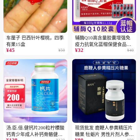
车厘子 巴西针叶樱桃，四季
辅酶Q10高含量胶囊增强免
有果15盒
疫力抗氧化蓝帽保健食品批
¥
45
¥
32
¥
50
¥
40
发一件代发2盒
汤.臣.倍.健钙片200粒柠檬酸
现货批发 鹿鞭人参黄精压片
钙青少年成人补钙骨骼健康
糖果 牡蛎片 男性片剂人参黄