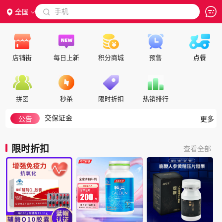
 手机
全国

店铺街
每日上新
积分商城
预售
点餐
如何搜索
隐私政策
拼团
秒杀
限时折扣
热销排行
代理合作
交保证金
公告
更多
入驻帮助
如何注册成为会员
限时折扣
查看全部
积分细则
积分兑换说明