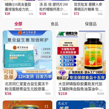
辅酶Q10高含量胶
汤.臣.倍.健钙片200
现货批发 鹿鞭人参
囊增强免疫力抗氧
粒柠檬酸钙青少年
黄精压片糖果 牡蛎
¥
28
¥
118
¥
72
化蓝帽保健食品批
¥
32
成人补钙骨骼健康
¥
128
片 男性片剂人参黄
¥
80
发一件代发2盒
保健食品2瓶
精蛹草片2盒
全部
食品
保健品
北京同仁堂复合益生菌冻干
大豆卵磷脂软胶囊批发代加
粉活菌肠胃益生元胶原蛋白
工辅助降血脂鱼油藻油中老
¥
56
¥
210
¥
66
¥
220
固体饮料批发3件
年蓝帽保健品5瓶