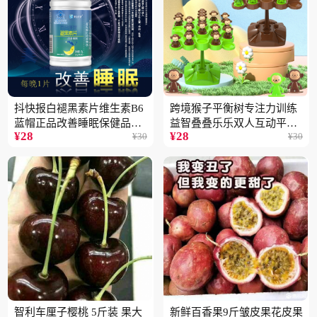
抖快报白褪黑素片维生素B6
跨境猴子平衡树专注力训练
蓝帽正品改善睡眠保健品现
益智叠叠乐乐双人互动平衡
¥
28
¥
28
¥
30
¥
30
货批发代发2瓶
儿童玩具批发
智利车厘子樱桃 5斤装 果大
新鲜百香果9斤皱皮果花皮果