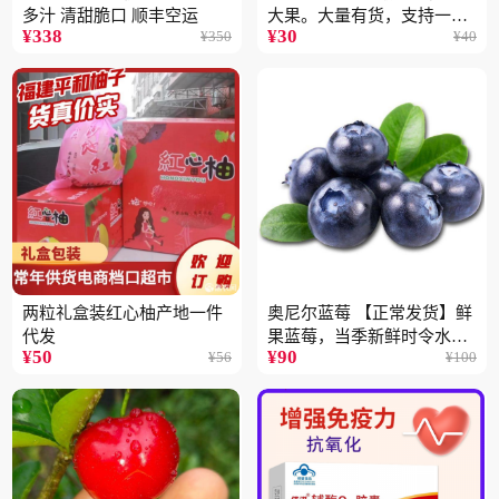
多汁 清甜脆口 顺丰空运
大果。大量有货，支持一件
¥
338
¥
30
¥
350
¥
40
代
两粒礼盒装红心柚产地一件
奥尼尔蓝莓 【正常发货】鲜
代发
果蓝莓，当季新鲜时令水果
¥
50
¥
90
¥
56
¥
100
顺丰包邮