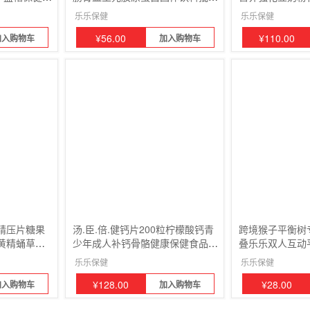
3件
2瓶
乐乐保健
乐乐保健
¥
56.00
¥
110.00
加入购物车
加入购物车
精压片糖果
汤.臣.倍.健钙片200粒柠檬酸钙青
跨境猴子平衡树
黄精蛹草片2
少年成人补钙骨骼健康保健食品2
叠乐乐双人互动
瓶
乐乐保健
乐乐保健
¥
128.00
¥
28.00
加入购物车
加入购物车