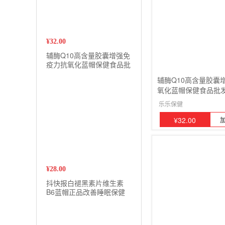
¥
32.00
辅酶Q10高含量胶囊增强免
疫力抗氧化蓝帽保健食品批
发一件代发2盒
辅酶Q10高含量胶囊
氧化蓝帽保健食品批
盒
乐乐保健
¥
32.00
¥
28.00
抖快报白褪黑素片维生素
B6蓝帽正品改善睡眠保健
品现货批发代发2瓶