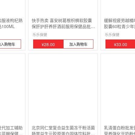
口服液枸杞熟
快手热卖 喜安树葛根枳椇软胶囊
缓解视疲劳越橘
00ML
保肝护肝养肝酒前服用保健品批发
胶囊60粒青少
2瓶
品一瓶
乐乐保健
乐乐保健
¥
28.00
¥
33.00
加入购物车
加入购物车
发代加工辅助
北京同仁堂复合益生菌冻干粉活菌
乳清蛋白粉批发
年蓝帽保健品
肠胃益生元胶原蛋白固体饮料批发
营养强化豆奶粉