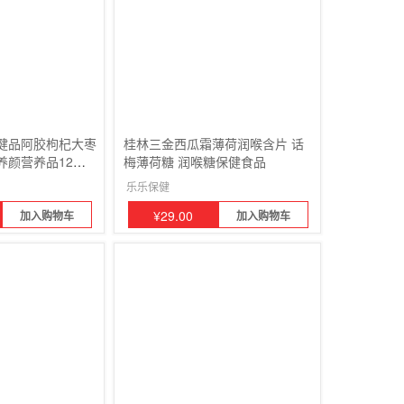
健品阿胶枸杞大枣
桂林三金西瓜霜薄荷润喉含片 话
养颜营养品12支
梅薄荷糖 润喉糖保健食品
乐乐保健
¥
29.00
加入购物车
加入购物车