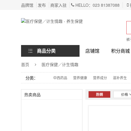
品牌馆
发布
商家入驻
HELLO：023 81387088
裤
商品分类
店铺馆
积分商城
首页
医疗保健／计生情趣
分类：
中西药品
营养健康
营养成分
滋补养生
热卖商品
热销
价格