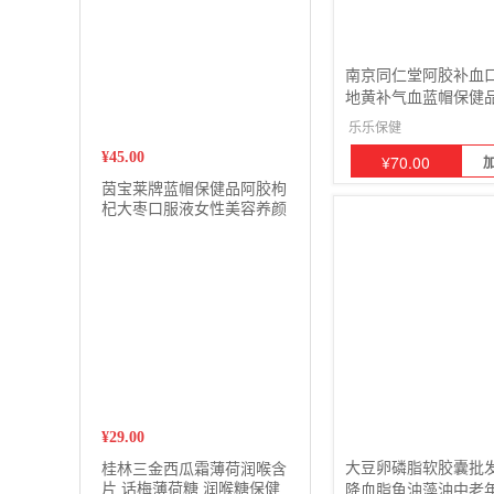
南京同仁堂阿胶补血
地黄补气血蓝帽保健品1
乐乐保健
¥
45.00
¥
70.00
茵宝莱牌蓝帽保健品阿胶枸
杞大枣口服液女性美容养颜
营养品12支装
¥
29.00
大豆卵磷脂软胶囊批
桂林三金西瓜霜薄荷润喉含
片 话梅薄荷糖 润喉糖保健
降血脂鱼油藻油中老