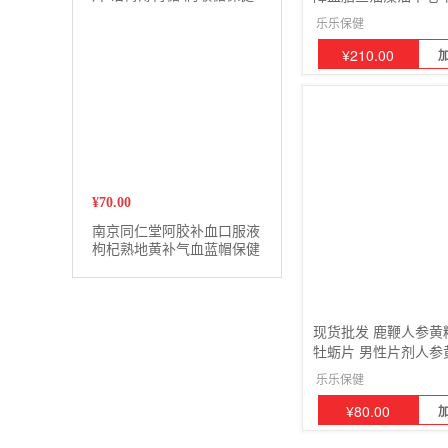
食品
5瓶
乐乐保健
¥
210.00
¥
70.00
南京同仁堂阿胶补血口服液
枸杞熟地黄补气血蓝帽保健
品100ML
现货批发 鹿鞭人参黄
牡蛎片 男性片剂人参
盒
乐乐保健
¥
80.00