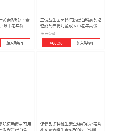
叶黄素β胡萝卜素
三诚益生菌高钙驼奶蛋白粉高钙骆
年护眼中老年保健
驼奶营养粉儿童成人中老年高蛋白
4桶
乐乐保健
¥
60.00
加入购物车
加入购物车
健肌运动健身可用
保健品多种维生素全族钙铁锌硒片
代发现货蛋白食品
补充复合维生素b族60片【珠峰】