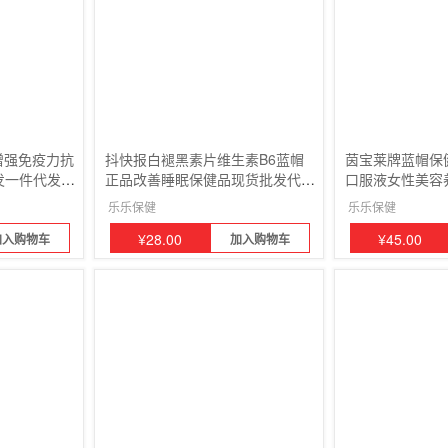
增强免疫力抗
抖快报白褪黑素片维生素B6蓝帽
茵宝莱牌蓝帽保
发一件代发2
正品改善睡眠保健品现货批发代发
口服液女性美容
2瓶
装
乐乐保健
乐乐保健
¥
28.00
¥
45.00
加入购物车
加入购物车