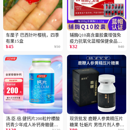
车厘子 巴西针叶樱桃，四季
辅酶Q10高含量胶囊增强免
有果15盒
疫力抗氧化蓝帽保健食品批
¥
45
¥
32
¥
50
¥
40
发一件代发2盒
汤.臣.倍.健钙片200粒柠檬酸
现货批发 鹿鞭人参黄精压片
钙青少年成人补钙骨骼健康
糖果 牡蛎片 男性片剂人参黄