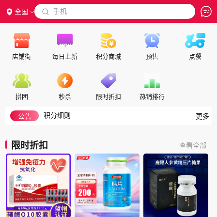
 手机
全国

店铺街
每日上新
积分商城
预售
点餐
代理合作
交保证金
入驻帮助
拼团
秒杀
限时折扣
热销排行
如何注册成为会员
积分细则
公告
更多
积分兑换说明
如何搜索
限时折扣
查看全部
隐私政策