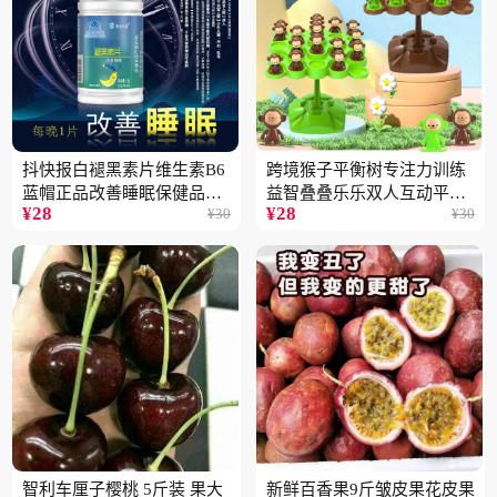
抖快报白褪黑素片维生素B6
跨境猴子平衡树专注力训练
蓝帽正品改善睡眠保健品现
益智叠叠乐乐双人互动平衡
¥
28
¥
28
¥
30
¥
30
货批发代发2瓶
儿童玩具批发
智利车厘子樱桃 5斤装 果大
新鲜百香果9斤皱皮果花皮果