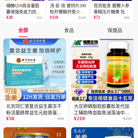
辅酶Q10高含量胶
汤.臣.倍.健钙片200
现货批发 鹿鞭人参
囊增强免疫力抗氧
粒柠檬酸钙青少年
黄精压片糖果 牡蛎
¥
28
¥
118
¥
72
化蓝帽保健食品批
¥
32
成人补钙骨骼健康
¥
128
片 男性片剂人参黄
¥
80
发一件代发2盒
保健食品2瓶
精蛹草片2盒
全部
食品
保健品
北京同仁堂复合益生菌冻干
大豆卵磷脂软胶囊批发代加
粉活菌肠胃益生元胶原蛋白
工辅助降血脂鱼油藻油中老
¥
56
¥
210
¥
66
¥
220
固体饮料批发3件
年蓝帽保健品5瓶