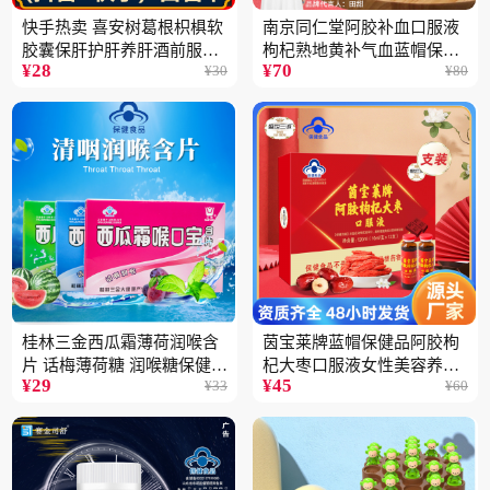
快手热卖 喜安树葛根枳椇软
南京同仁堂阿胶补血口服液
胶囊保肝护肝养肝酒前服用
枸杞熟地黄补气血蓝帽保健
¥
28
¥
70
¥
30
¥
80
保健品批发2瓶
品100ML
桂林三金西瓜霜薄荷润喉含
茵宝莱牌蓝帽保健品阿胶枸
片 话梅薄荷糖 润喉糖保健食
杞大枣口服液女性美容养颜
¥
29
¥
45
¥
33
¥
60
品
营养品12支装