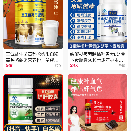
三诚益生菌高钙驼奶蛋白粉
缓解视疲劳越橘叶黄素β胡萝
高钙骆驼奶营养粉儿童成人
卜素胶囊60粒青少年护眼中
¥
60
¥
33
¥
70
¥
40
中老年高蛋白4桶
老年保健品一瓶