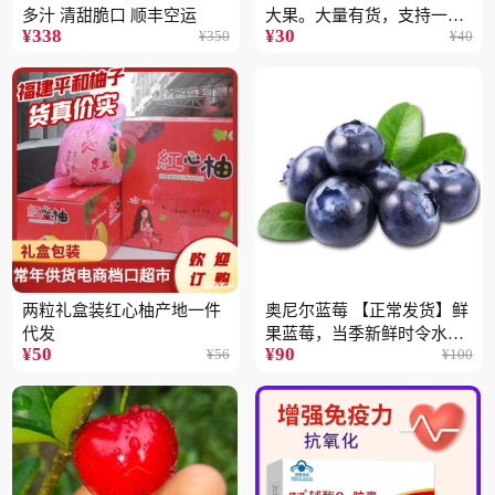
多汁 清甜脆口 顺丰空运
大果。大量有货，支持一件
¥
338
¥
30
¥
350
¥
40
代
两粒礼盒装红心柚产地一件
奥尼尔蓝莓 【正常发货】鲜
代发
果蓝莓，当季新鲜时令水果
¥
50
¥
90
¥
56
¥
100
顺丰包邮