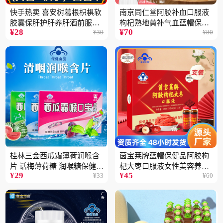
快手热卖 喜安树葛根枳椇软
南京同仁堂阿胶补血口服液
胶囊保肝护肝养肝酒前服用
枸杞熟地黄补气血蓝帽保健
¥
28
¥
70
¥
30
¥
80
保健品批发2瓶
品100ML
桂林三金西瓜霜薄荷润喉含
茵宝莱牌蓝帽保健品阿胶枸
片 话梅薄荷糖 润喉糖保健食
杞大枣口服液女性美容养颜
¥
29
¥
45
¥
33
¥
60
品
营养品12支装