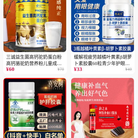
三诚益生菌高钙驼奶蛋白粉
缓解视疲劳越橘叶黄素β胡萝
高钙骆驼奶营养粉儿童成人
卜素胶囊60粒青少年护眼中
¥
60
¥
33
¥
70
¥
40
中老年高蛋白4桶
老年保健品一瓶