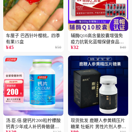
车厘子 巴西针叶樱桃，四季
辅酶Q10高含量胶囊增强免
有果15盒
疫力抗氧化蓝帽保健食品批
¥
45
¥
32
¥
50
¥
40
发一件代发2盒
汤.臣.倍.健钙片200粒柠檬酸
现货批发 鹿鞭人参黄精压片
钙青少年成人补钙骨骼健康
糖果 牡蛎片 男性片剂人参黄