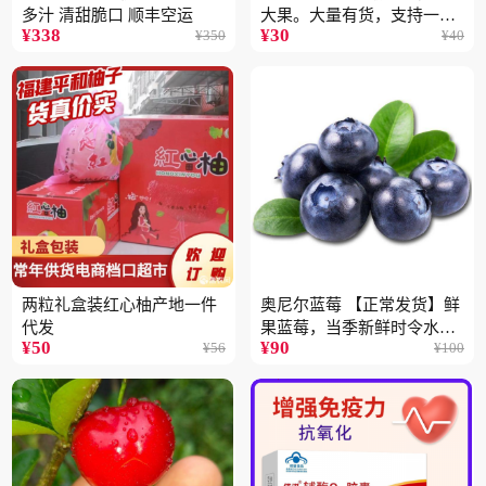
多汁 清甜脆口 顺丰空运
大果。大量有货，支持一件
¥
338
¥
30
¥
350
¥
40
代
两粒礼盒装红心柚产地一件
奥尼尔蓝莓 【正常发货】鲜
代发
果蓝莓，当季新鲜时令水果
¥
50
¥
90
¥
56
¥
100
顺丰包邮