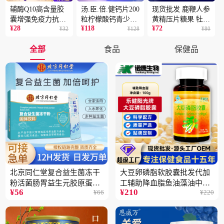
辅酶Q10高含量胶
汤.臣.倍.健钙片200
现货批发 鹿鞭人参
囊增强免疫力抗氧
粒柠檬酸钙青少年
黄精压片糖果 牡蛎
¥
28
¥
118
¥
72
化蓝帽保健食品批
¥
32
成人补钙骨骼健康
¥
128
片 男性片剂人参黄
¥
80
发一件代发2盒
保健食品2瓶
精蛹草片2盒
全部
食品
保健品
北京同仁堂复合益生菌冻干
大豆卵磷脂软胶囊批发代加
粉活菌肠胃益生元胶原蛋白
工辅助降血脂鱼油藻油中老
¥
56
¥
210
¥
66
¥
220
固体饮料批发3件
年蓝帽保健品5瓶