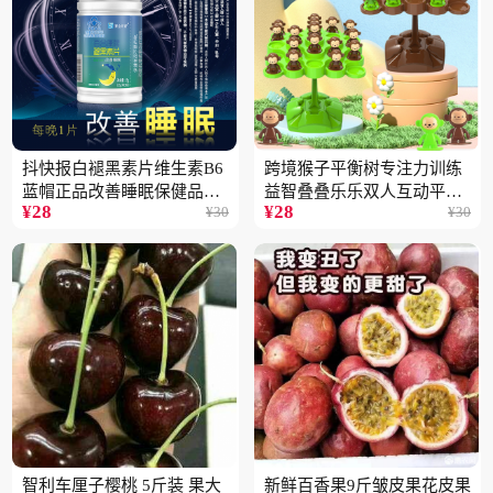
抖快报白褪黑素片维生素B6
跨境猴子平衡树专注力训练
蓝帽正品改善睡眠保健品现
益智叠叠乐乐双人互动平衡
¥
28
¥
28
¥
30
¥
30
货批发代发2瓶
儿童玩具批发
智利车厘子樱桃 5斤装 果大
新鲜百香果9斤皱皮果花皮果