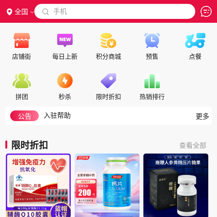
 手机
全国

店铺街
每日上新
积分商城
预售
点餐
隐私政策
代理合作
拼团
秒杀
限时折扣
热销排行
交保证金
入驻帮助
公告
更多
如何注册成为会员
积分细则
限时折扣
查看全部
积分兑换说明
如何搜索