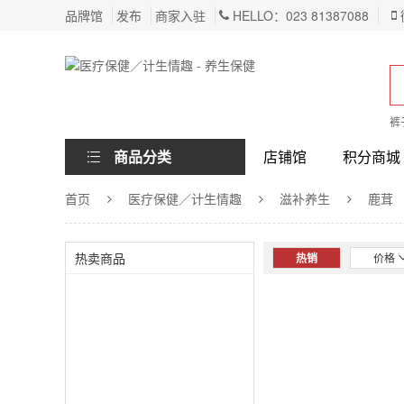
品牌馆
发布
商家入驻
HELLO：023 81387088
裤
商品分类
店铺馆
积分商城
首页
医疗保健／计生情趣
滋补养生
鹿茸
热卖商品
热销
价格