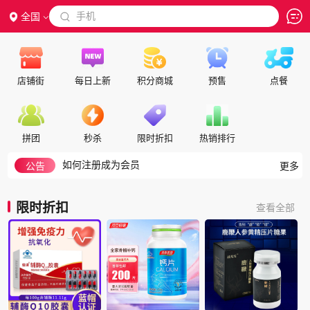
 手机
全国

店铺街
每日上新
积分商城
预售
点餐
隐私政策
代理合作
交保证金
拼团
秒杀
限时折扣
热销排行
入驻帮助
如何注册成为会员
公告
更多
积分细则
积分兑换说明
限时折扣
查看全部
如何搜索