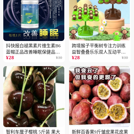
抖快报白褪黑素片维生素B6
跨境猴子平衡树专注力训练
蓝帽正品改善睡眠保健品现
益智叠叠乐乐双人互动平衡
¥
28
¥
28
¥
30
¥
30
货批发代发2瓶
儿童玩具批发
智利车厘子樱桃 5斤装 果大
新鲜百香果9斤皱皮果花皮果