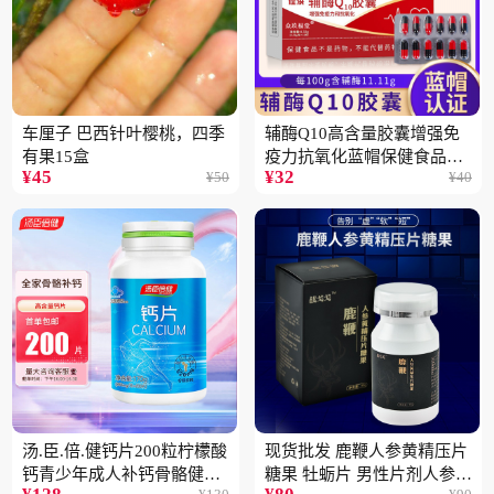
车厘子 巴西针叶樱桃，四季
辅酶Q10高含量胶囊增强免
有果15盒
疫力抗氧化蓝帽保健食品批
¥
45
¥
32
¥
50
¥
40
发一件代发2盒
汤.臣.倍.健钙片200粒柠檬酸
现货批发 鹿鞭人参黄精压片
钙青少年成人补钙骨骼健康
糖果 牡蛎片 男性片剂人参黄