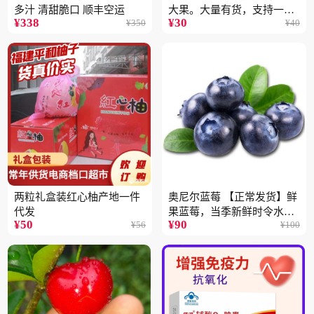
多汁 清甜脆口 顺丰空运
大果。大量有货，支持一件
¥
338
¥
30
¥
350
¥
40
代
两粒礼盒装红心柚产地一件
奥尼尔蓝莓 【正常发货】鲜
代发
果蓝莓，当季新鲜时令水果
¥
50
¥
90
¥
56
¥
100
顺丰包邮