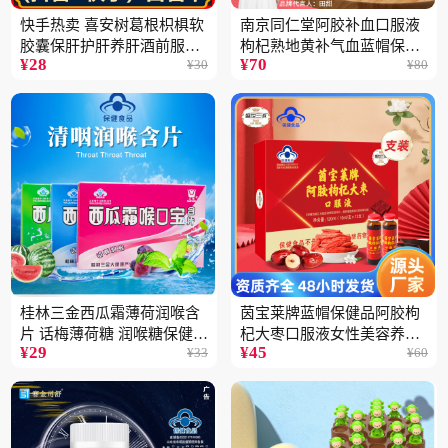
快手热卖 喜安树葛根枳椇软
南京同仁堂阿胶补血口服液
胶囊保肝护肝养肝酒前服用
枸杞熟地黄补气血蓝帽保健
¥
28
¥
70
¥
30
¥
80
保健品批发2瓶
品100ML
桂林三金西瓜霜薄荷润喉含
茵宝莱牌蓝帽保健品阿胶枸
片 话梅薄荷糖 润喉糖保健食
杞大枣口服液女性美容养颜
¥
29
¥
45
¥
33
¥
60
品
营养品12支装