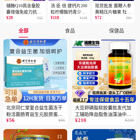
辅酶Q10高含量胶
汤.臣.倍.健钙片200
现货批发 鹿鞭人参
囊增强免疫力抗氧
粒柠檬酸钙青少年
黄精压片糖果 牡蛎
¥
28
¥
118
¥
72
化蓝帽保健食品批
¥
32
成人补钙骨骼健康
¥
128
片 男性片剂人参黄
¥
80
发一件代发2盒
保健食品2瓶
精蛹草片2盒
全部
食品
保健品
北京同仁堂复合益生菌冻干
大豆卵磷脂软胶囊批发代加
粉活菌肠胃益生元胶原蛋白
工辅助降血脂鱼油藻油中老
¥
56
¥
210
¥
66
¥
220
固体饮料批发3件
年蓝帽保健品5瓶