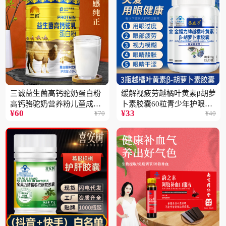
三诚益生菌高钙驼奶蛋白粉
缓解视疲劳越橘叶黄素β胡萝
高钙骆驼奶营养粉儿童成人
卜素胶囊60粒青少年护眼中
¥
60
¥
33
¥
70
¥
40
中老年高蛋白4桶
老年保健品一瓶