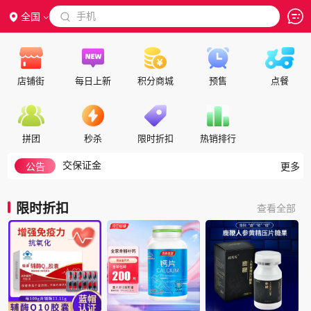
 手机
全国

店铺街
每日上新
积分商城
预售
点餐
如何搜索
隐私政策
拼团
秒杀
限时折扣
热销排行
代理合作
交保证金
公告
更多
入驻帮助
如何注册成为会员
限时折扣
查看全部
积分细则
积分兑换说明