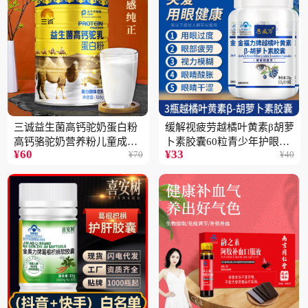
三诚益生菌高钙驼奶蛋白粉
缓解视疲劳越橘叶黄素β胡萝
高钙骆驼奶营养粉儿童成人
卜素胶囊60粒青少年护眼中
¥
60
¥
33
¥
70
¥
40
中老年高蛋白4桶
老年保健品一瓶