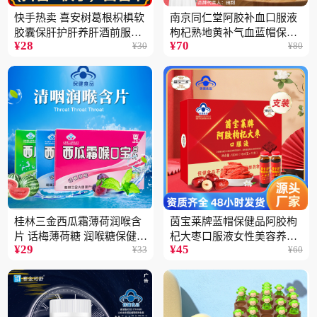
快手热卖 喜安树葛根枳椇软
南京同仁堂阿胶补血口服液
胶囊保肝护肝养肝酒前服用
枸杞熟地黄补气血蓝帽保健
¥
28
¥
70
¥
30
¥
80
保健品批发2瓶
品100ML
桂林三金西瓜霜薄荷润喉含
茵宝莱牌蓝帽保健品阿胶枸
片 话梅薄荷糖 润喉糖保健食
杞大枣口服液女性美容养颜
¥
29
¥
45
¥
33
¥
60
品
营养品12支装