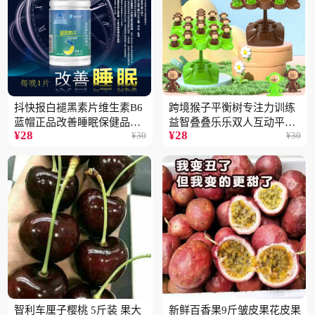
抖快报白褪黑素片维生素B6
跨境猴子平衡树专注力训练
蓝帽正品改善睡眠保健品现
益智叠叠乐乐双人互动平衡
¥
28
¥
28
¥
30
¥
30
货批发代发2瓶
儿童玩具批发
智利车厘子樱桃 5斤装 果大
新鲜百香果9斤皱皮果花皮果