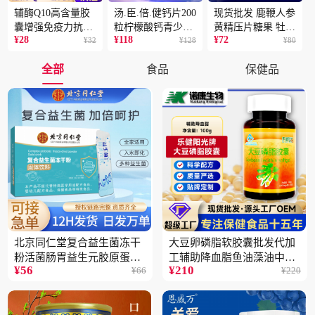
辅酶Q10高含量胶
汤.臣.倍.健钙片200
现货批发 鹿鞭人参
囊增强免疫力抗氧
粒柠檬酸钙青少年
黄精压片糖果 牡蛎
¥
28
¥
118
¥
72
化蓝帽保健食品批
¥
32
成人补钙骨骼健康
¥
128
片 男性片剂人参黄
¥
80
发一件代发2盒
保健食品2瓶
精蛹草片2盒
全部
食品
保健品
北京同仁堂复合益生菌冻干
大豆卵磷脂软胶囊批发代加
粉活菌肠胃益生元胶原蛋白
工辅助降血脂鱼油藻油中老
¥
56
¥
210
¥
66
¥
220
固体饮料批发3件
年蓝帽保健品5瓶