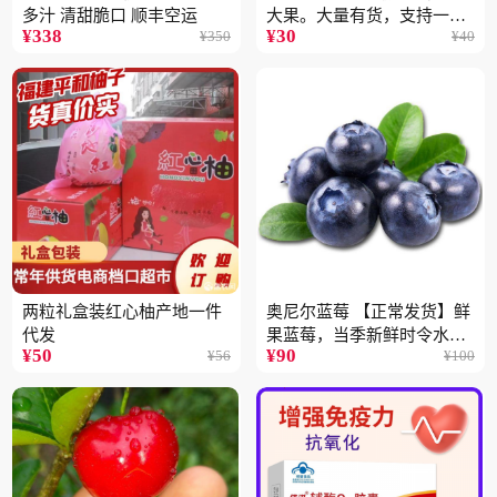
多汁 清甜脆口 顺丰空运
大果。大量有货，支持一件
¥
338
¥
30
¥
350
¥
40
代
两粒礼盒装红心柚产地一件
奥尼尔蓝莓 【正常发货】鲜
代发
果蓝莓，当季新鲜时令水果
¥
50
¥
90
¥
56
¥
100
顺丰包邮