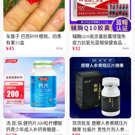
车厘子 巴西针叶樱桃，四季
辅酶Q10高含量胶囊增强免
有果15盒
疫力抗氧化蓝帽保健食品批
¥
45
¥
32
¥
50
¥
40
发一件代发2盒
汤.臣.倍.健钙片200粒柠檬酸
现货批发 鹿鞭人参黄精压片
钙青少年成人补钙骨骼健康
糖果 牡蛎片 男性片剂人参黄