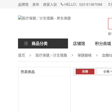
品牌馆
发布
商家入驻
HELLO：023 81387088
裤
商品分类
店铺馆
积分商城
首页
医疗保健／计生情趣
保健器械
血糖
热卖商品
热销
价格