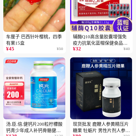
车厘子 巴西针叶樱桃，四季
辅酶Q10高含量胶囊增强免
有果15盒
疫力抗氧化蓝帽保健食品批
¥
45
¥
32
¥
50
¥
40
发一件代发2盒
汤.臣.倍.健钙片200粒柠檬酸
现货批发 鹿鞭人参黄精压片
钙青少年成人补钙骨骼健康
糖果 牡蛎片 男性片剂人参黄