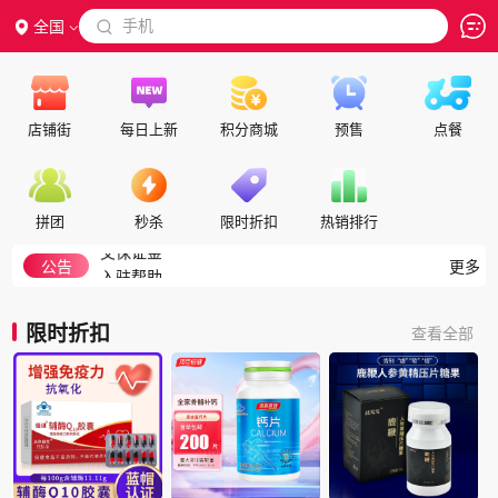
 手机
全国

店铺街
每日上新
积分商城
预售
点餐
隐私政策
代理合作
拼团
秒杀
限时折扣
热销排行
交保证金
入驻帮助
公告
更多
如何注册成为会员
积分细则
限时折扣
查看全部
积分兑换说明
如何搜索