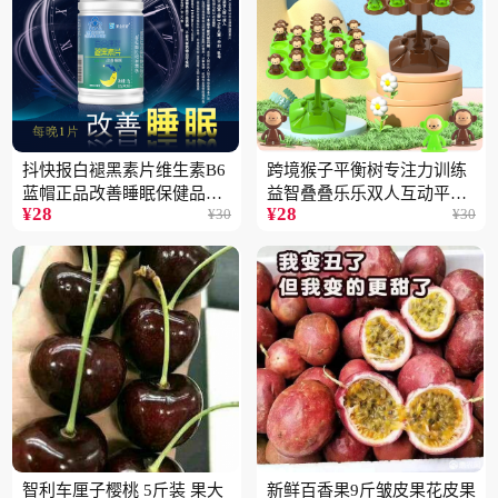
抖快报白褪黑素片维生素B6
跨境猴子平衡树专注力训练
蓝帽正品改善睡眠保健品现
益智叠叠乐乐双人互动平衡
¥
28
¥
28
¥
30
¥
30
货批发代发2瓶
儿童玩具批发
智利车厘子樱桃 5斤装 果大
新鲜百香果9斤皱皮果花皮果