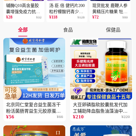
辅酶Q10高含量胶
汤.臣.倍.健钙片200
现货批发 鹿鞭人参
囊增强免疫力抗氧
粒柠檬酸钙青少年
黄精压片糖果 牡蛎
¥
28
¥
118
¥
72
化蓝帽保健食品批
¥
32
成人补钙骨骼健康
¥
128
片 男性片剂人参黄
¥
80
发一件代发2盒
保健食品2瓶
精蛹草片2盒
全部
食品
保健品
北京同仁堂复合益生菌冻干
大豆卵磷脂软胶囊批发代加
粉活菌肠胃益生元胶原蛋白
工辅助降血脂鱼油藻油中老
¥
56
¥
210
¥
66
¥
220
固体饮料批发3件
年蓝帽保健品5瓶