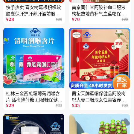
快手热卖 喜安树葛根枳椇软
南京同仁堂阿胶补血口服液
胶囊保肝护肝养肝酒前服用
枸杞熟地黄补气血蓝帽保健
¥
28
¥
70
¥
30
¥
80
保健品批发2瓶
品100ML
桂林三金西瓜霜薄荷润喉含
茵宝莱牌蓝帽保健品阿胶枸
片 话梅薄荷糖 润喉糖保健食
杞大枣口服液女性美容养颜
¥
29
¥
45
¥
33
¥
60
品
营养品12支装