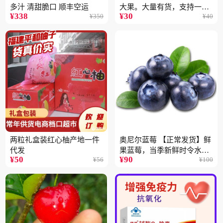
多汁 清甜脆口 顺丰空运
大果。大量有货，支持一件
¥
338
¥
30
¥
350
¥
40
代
两粒礼盒装红心柚产地一件
奥尼尔蓝莓 【正常发货】鲜
代发
果蓝莓，当季新鲜时令水果
¥
50
¥
90
¥
56
¥
100
顺丰包邮