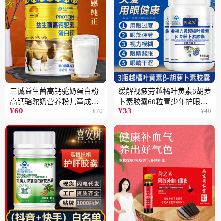
三诚益生菌高钙驼奶蛋白粉
缓解视疲劳越橘叶黄素β胡萝
高钙骆驼奶营养粉儿童成人
卜素胶囊60粒青少年护眼中
¥
60
¥
33
¥
70
¥
40
中老年高蛋白4桶
老年保健品一瓶