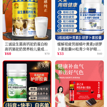
三诚益生菌高钙驼奶蛋白粉
缓解视疲劳越橘叶黄素β胡萝
高钙骆驼奶营养粉儿童成人
卜素胶囊60粒青少年护眼中
¥
60
¥
33
¥
70
¥
40
中老年高蛋白4桶
老年保健品一瓶