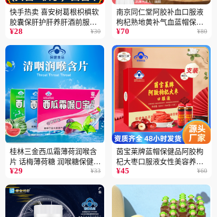
快手热卖 喜安树葛根枳椇软
南京同仁堂阿胶补血口服液
胶囊保肝护肝养肝酒前服用
枸杞熟地黄补气血蓝帽保健
¥
28
¥
70
¥
30
¥
80
保健品批发2瓶
品100ML
桂林三金西瓜霜薄荷润喉含
茵宝莱牌蓝帽保健品阿胶枸
片 话梅薄荷糖 润喉糖保健食
杞大枣口服液女性美容养颜
¥
29
¥
45
¥
33
¥
60
品
营养品12支装