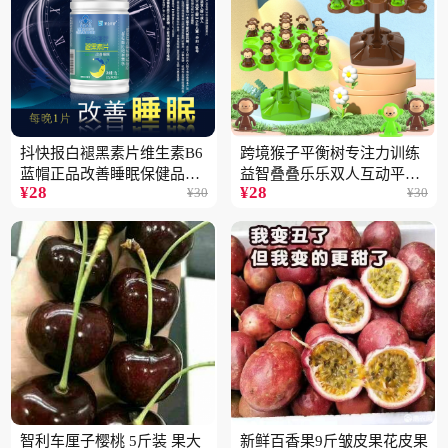
抖快报白褪黑素片维生素B6
跨境猴子平衡树专注力训练
蓝帽正品改善睡眠保健品现
益智叠叠乐乐双人互动平衡
¥
28
¥
28
¥
30
¥
30
货批发代发2瓶
儿童玩具批发
智利车厘子樱桃 5斤装 果大
新鲜百香果9斤皱皮果花皮果