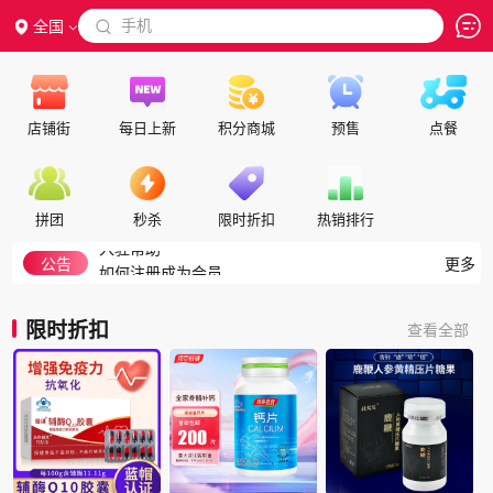
 手机
全国

店铺街
每日上新
积分商城
预售
点餐
隐私政策
代理合作
交保证金
拼团
秒杀
限时折扣
热销排行
入驻帮助
如何注册成为会员
公告
更多
积分细则
积分兑换说明
限时折扣
查看全部
如何搜索