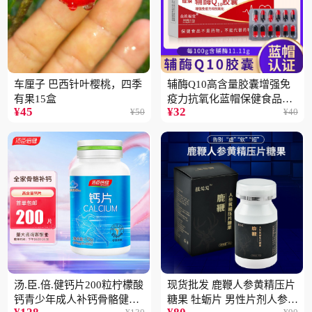
车厘子 巴西针叶樱桃，四季
辅酶Q10高含量胶囊增强免
有果15盒
疫力抗氧化蓝帽保健食品批
¥
45
¥
32
¥
50
¥
40
发一件代发2盒
汤.臣.倍.健钙片200粒柠檬酸
现货批发 鹿鞭人参黄精压片
钙青少年成人补钙骨骼健康
糖果 牡蛎片 男性片剂人参黄