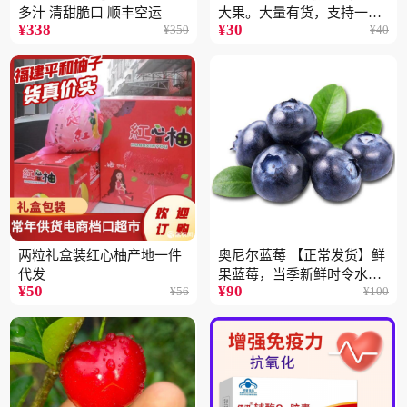
多汁 清甜脆口 顺丰空运
大果。大量有货，支持一件
¥
338
¥
30
¥
350
¥
40
代
两粒礼盒装红心柚产地一件
奥尼尔蓝莓 【正常发货】鲜
代发
果蓝莓，当季新鲜时令水果
¥
50
¥
90
¥
56
¥
100
顺丰包邮