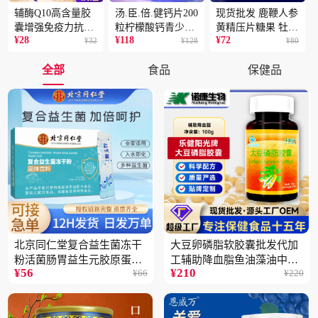
辅酶Q10高含量胶
汤.臣.倍.健钙片200
现货批发 鹿鞭人参
囊增强免疫力抗氧
粒柠檬酸钙青少年
黄精压片糖果 牡蛎
¥
28
¥
118
¥
72
化蓝帽保健食品批
¥
32
成人补钙骨骼健康
¥
128
片 男性片剂人参黄
¥
80
发一件代发2盒
保健食品2瓶
精蛹草片2盒
全部
食品
保健品
北京同仁堂复合益生菌冻干
大豆卵磷脂软胶囊批发代加
粉活菌肠胃益生元胶原蛋白
工辅助降血脂鱼油藻油中老
¥
56
¥
210
¥
66
¥
220
固体饮料批发3件
年蓝帽保健品5瓶