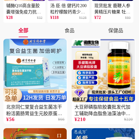
辅酶Q10高含量胶
汤.臣.倍.健钙片200
现货批发 鹿鞭人参
囊增强免疫力抗氧
粒柠檬酸钙青少年
黄精压片糖果 牡蛎
¥
28
¥
118
¥
72
化蓝帽保健食品批
¥
32
成人补钙骨骼健康
¥
128
片 男性片剂人参黄
¥
80
发一件代发2盒
保健食品2瓶
精蛹草片2盒
全部
食品
保健品
北京同仁堂复合益生菌冻干
大豆卵磷脂软胶囊批发代加
粉活菌肠胃益生元胶原蛋白
工辅助降血脂鱼油藻油中老
¥
56
¥
210
¥
66
¥
220
固体饮料批发3件
年蓝帽保健品5瓶