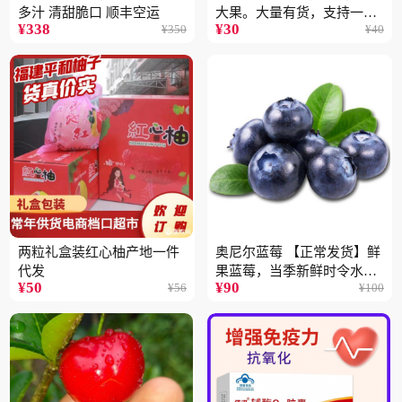
多汁 清甜脆口 顺丰空运
大果。大量有货，支持一件
¥
338
¥
30
¥
350
¥
40
代
两粒礼盒装红心柚产地一件
奥尼尔蓝莓 【正常发货】鲜
代发
果蓝莓，当季新鲜时令水果
¥
50
¥
90
¥
56
¥
100
顺丰包邮