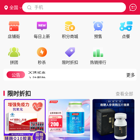
 手机
全国

店铺街
每日上新
积分商城
预售
点餐
隐私政策
代理合作
拼团
秒杀
限时折扣
热销排行
交保证金
入驻帮助
公告
更多
如何注册成为会员
积分细则
限时折扣
查看全部
积分兑换说明
如何搜索