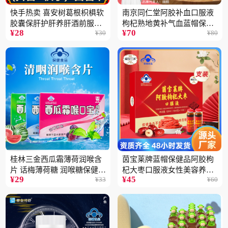
快手热卖 喜安树葛根枳椇软
南京同仁堂阿胶补血口服液
胶囊保肝护肝养肝酒前服用
枸杞熟地黄补气血蓝帽保健
¥
28
¥
70
¥
30
¥
80
保健品批发2瓶
品100ML
桂林三金西瓜霜薄荷润喉含
茵宝莱牌蓝帽保健品阿胶枸
片 话梅薄荷糖 润喉糖保健食
杞大枣口服液女性美容养颜
¥
29
¥
45
¥
33
¥
60
品
营养品12支装