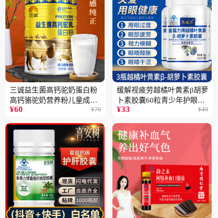
三诚益生菌高钙驼奶蛋白粉
缓解视疲劳越橘叶黄素β胡萝
高钙骆驼奶营养粉儿童成人
卜素胶囊60粒青少年护眼中
¥
60
¥
33
¥
70
¥
40
中老年高蛋白4桶
老年保健品一瓶