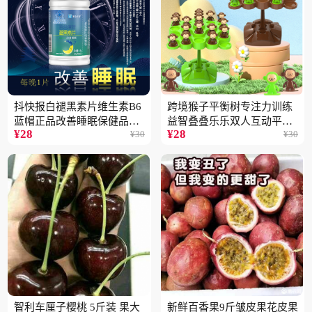
抖快报白褪黑素片维生素B6
跨境猴子平衡树专注力训练
蓝帽正品改善睡眠保健品现
益智叠叠乐乐双人互动平衡
¥
28
¥
28
¥
30
¥
30
货批发代发2瓶
儿童玩具批发
智利车厘子樱桃 5斤装 果大
新鲜百香果9斤皱皮果花皮果