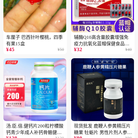
车厘子 巴西针叶樱桃，四季
辅酶Q10高含量胶囊增强免
有果15盒
疫力抗氧化蓝帽保健食品批
¥
45
¥
32
¥
50
¥
40
发一件代发2盒
汤.臣.倍.健钙片200粒柠檬酸
现货批发 鹿鞭人参黄精压片
钙青少年成人补钙骨骼健康
糖果 牡蛎片 男性片剂人参黄