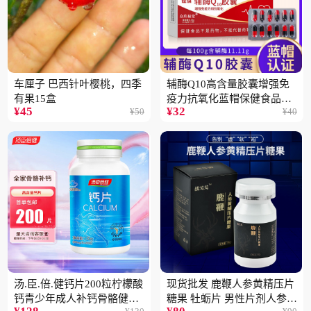
车厘子 巴西针叶樱桃，四季
辅酶Q10高含量胶囊增强免
有果15盒
疫力抗氧化蓝帽保健食品批
¥
45
¥
32
¥
50
¥
40
发一件代发2盒
汤.臣.倍.健钙片200粒柠檬酸
现货批发 鹿鞭人参黄精压片
钙青少年成人补钙骨骼健康
糖果 牡蛎片 男性片剂人参黄