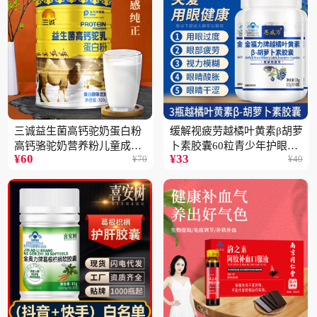
三诚益生菌高钙驼奶蛋白粉
缓解视疲劳越橘叶黄素β胡萝
高钙骆驼奶营养粉儿童成人
卜素胶囊60粒青少年护眼中
¥
60
¥
33
¥
70
¥
40
中老年高蛋白4桶
老年保健品一瓶