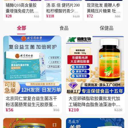
辅酶Q10高含量胶
汤.臣.倍.健钙片200
现货批发 鹿鞭人参
囊增强免疫力抗氧
粒柠檬酸钙青少年
黄精压片糖果 牡蛎
¥
28
¥
118
¥
72
化蓝帽保健食品批
¥
32
成人补钙骨骼健康
¥
128
片 男性片剂人参黄
¥
80
发一件代发2盒
保健食品2瓶
精蛹草片2盒
全部
食品
保健品
北京同仁堂复合益生菌冻干
大豆卵磷脂软胶囊批发代加
粉活菌肠胃益生元胶原蛋白
工辅助降血脂鱼油藻油中老
¥
56
¥
210
¥
66
¥
220
固体饮料批发3件
年蓝帽保健品5瓶