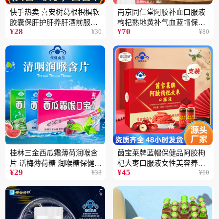
快手热卖 喜安树葛根枳椇软
南京同仁堂阿胶补血口服液
胶囊保肝护肝养肝酒前服用
枸杞熟地黄补气血蓝帽保健
¥
28
¥
70
¥
30
¥
80
保健品批发2瓶
品100ML
桂林三金西瓜霜薄荷润喉含
茵宝莱牌蓝帽保健品阿胶枸
片 话梅薄荷糖 润喉糖保健食
杞大枣口服液女性美容养颜
¥
29
¥
45
¥
33
¥
60
品
营养品12支装