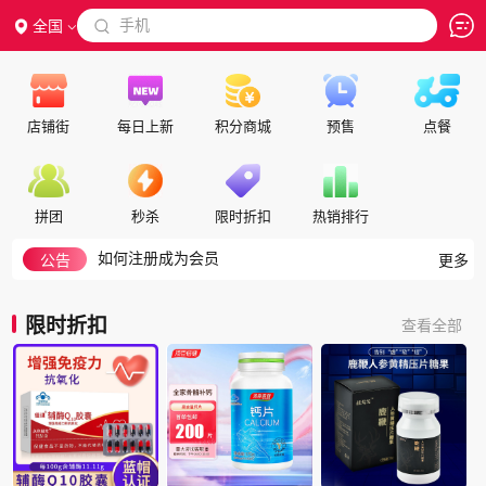
 手机
全国

店铺街
每日上新
积分商城
预售
点餐
隐私政策
代理合作
交保证金
拼团
秒杀
限时折扣
热销排行
入驻帮助
如何注册成为会员
公告
更多
积分细则
积分兑换说明
限时折扣
查看全部
如何搜索