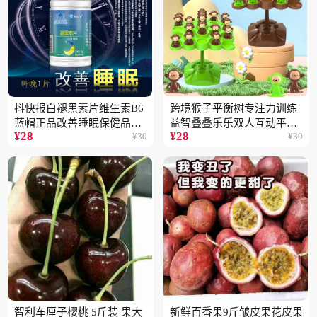
抖快报白褪黑素片维生素B6
跨境猴子平衡树专注力训练
蓝帽正品改善睡眠保健品现
益智叠叠乐乐双人互动平衡
¥
28
¥
28
¥
30
¥
30
货批发代发2瓶
儿童玩具批发
智利车厘子樱桃 5斤装 果大
新鲜百香果9斤皱皮果花皮果