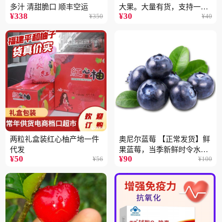
多汁 清甜脆口 顺丰空运
大果。大量有货，支持一件
¥
338
¥
30
¥
350
¥
40
代
两粒礼盒装红心柚产地一件
奥尼尔蓝莓 【正常发货】鲜
代发
果蓝莓，当季新鲜时令水果
¥
50
¥
90
¥
56
¥
100
顺丰包邮