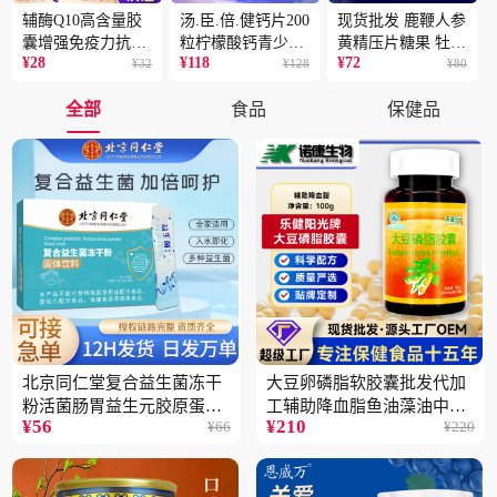
辅酶Q10高含量胶
汤.臣.倍.健钙片200
现货批发 鹿鞭人参
囊增强免疫力抗氧
粒柠檬酸钙青少年
黄精压片糖果 牡蛎
¥
28
¥
118
¥
72
化蓝帽保健食品批
¥
32
成人补钙骨骼健康
¥
128
片 男性片剂人参黄
¥
80
发一件代发2盒
保健食品2瓶
精蛹草片2盒
全部
食品
保健品
北京同仁堂复合益生菌冻干
大豆卵磷脂软胶囊批发代加
粉活菌肠胃益生元胶原蛋白
工辅助降血脂鱼油藻油中老
¥
56
¥
210
¥
66
¥
220
固体饮料批发3件
年蓝帽保健品5瓶