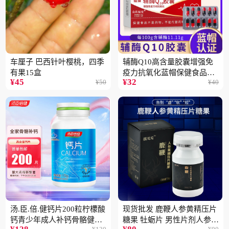
车厘子 巴西针叶樱桃，四季
辅酶Q10高含量胶囊增强免
有果15盒
疫力抗氧化蓝帽保健食品批
¥
45
¥
32
¥
50
¥
40
发一件代发2盒
汤.臣.倍.健钙片200粒柠檬酸
现货批发 鹿鞭人参黄精压片
钙青少年成人补钙骨骼健康
糖果 牡蛎片 男性片剂人参黄