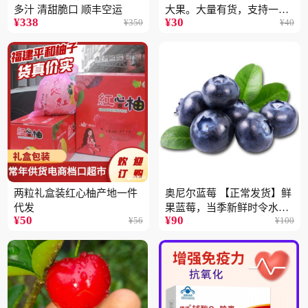
多汁 清甜脆口 顺丰空运
大果。大量有货，支持一件
¥
338
¥
30
¥
350
¥
40
代
两粒礼盒装红心柚产地一件
奥尼尔蓝莓 【正常发货】鲜
代发
果蓝莓，当季新鲜时令水果
¥
50
¥
90
¥
56
¥
100
顺丰包邮