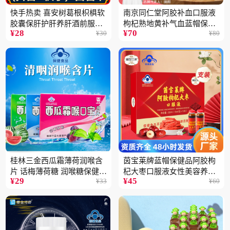
快手热卖 喜安树葛根枳椇软
南京同仁堂阿胶补血口服液
胶囊保肝护肝养肝酒前服用
枸杞熟地黄补气血蓝帽保健
¥
28
¥
70
¥
30
¥
80
保健品批发2瓶
品100ML
桂林三金西瓜霜薄荷润喉含
茵宝莱牌蓝帽保健品阿胶枸
片 话梅薄荷糖 润喉糖保健食
杞大枣口服液女性美容养颜
¥
29
¥
45
¥
33
¥
60
品
营养品12支装