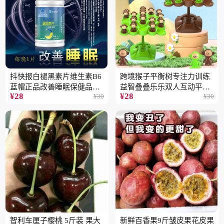
抖快报白褪黑素片维生素B6
跨境猴子平衡树专注力训练
蓝帽正品改善睡眠保健品现
益智叠叠乐乐双人互动平衡
¥
28
¥
28
¥
30
¥
30
货批发代发2瓶
儿童玩具批发
智利车厘子樱桃 5斤装 果大
新鲜百香果9斤皱皮果花皮果