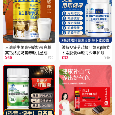
三诚益生菌高钙驼奶蛋白粉
缓解视疲劳越橘叶黄素β胡萝
高钙骆驼奶营养粉儿童成人
卜素胶囊60粒青少年护眼中
¥
60
¥
33
¥
70
¥
40
中老年高蛋白4桶
老年保健品一瓶