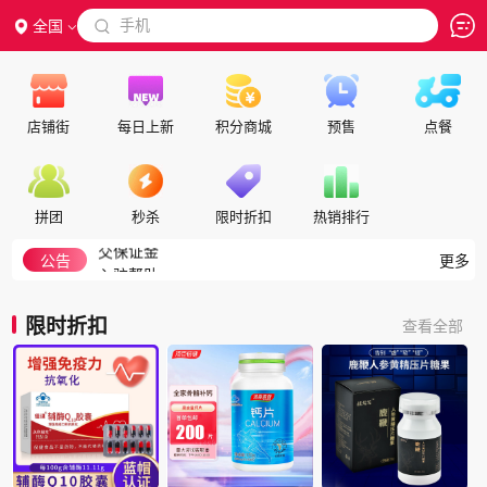
 手机
全国

店铺街
每日上新
积分商城
预售
点餐
隐私政策
代理合作
拼团
秒杀
限时折扣
热销排行
交保证金
入驻帮助
公告
更多
如何注册成为会员
积分细则
限时折扣
查看全部
积分兑换说明
如何搜索