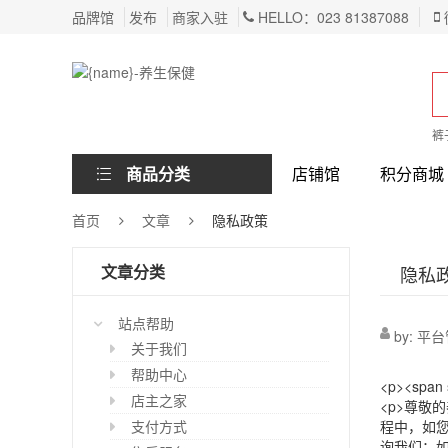
品牌馆
发布
商家入驻
HELLO：023 81387088
裤
商品分类
店铺馆
积分商城
首页
文章
隐私政策
文章分类
隐私
站点帮助
by:
平台
关于我们
帮助中心
<p><span style="font-size:36px">隐私政策和服务协议</span></p> <p>&nbsp;</p> <p><span style="font-size:36px">隐私政策：</span></p> <p>尊敬的养生保健用户：请仔细阅读《养生保健隐私政策》（尤其是加粗或红色字体的内容）并确定了解我们对您个人信息的处理规则。阅读过程中，如您有任何疑问，可通过《<span style="font-family:sans-serif,arial,verdana,trebuchet ms">养生保健隐私政策</span>》中的联系方式咨询我们；如您不同意《<span style="font-family:sans-serif,arial,verdana,trebuchet ms">养生保健隐私政策</span>》中的任何条款，您应立即停止访问或使用本软件。</p> <p>&nbsp;</p> <p>版本生效日期：2024年8月14日</p> <p>引言</p> <p>重庆搜骑网络科技有限公司（以下简称&ldquo;我们 &rdquo;）非常重视用户的隐私和个人信息保护。您在使用我们的产品与/或服务时，我们可能会收集和使用您的相关信息。我们希望通过《养生保健隐私政策》（以下简称&ldquo;本隐私政策&rdquo;）向您说明在您使用我们的产品与/或服务时，我们如何收集、使用、保存、共享和转让这些信息，以及我们为您提供的访问、更新、删除和保护这些信息的方式。</p> <p>本隐私政策将帮助您了解以下内容：</p> <p>一、我们如何收集和使用您的个人信息</p> <p>二、我们使用的第三方SDK收集您个人信息的情形</p> <p>三、我们如何使用 Cookies 和同类技
店主之家
支付方式