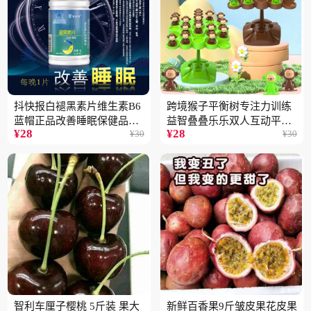
抖快报白褪黑素片维生素B6
跨境猴子平衡树专注力训练
蓝帽正品改善睡眠保健品现
益智叠叠乐乐双人互动平衡
¥
28
¥
28
¥
30
¥
30
货批发代发2瓶
儿童玩具批发
智利车厘子樱桃 5斤装 果大
新鲜百香果9斤皱皮果花皮果