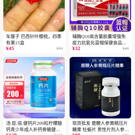
车厘子 巴西针叶樱桃，四季
辅酶Q10高含量胶囊增强免
有果15盒
疫力抗氧化蓝帽保健食品批
¥
45
¥
32
¥
50
¥
40
发一件代发2盒
汤.臣.倍.健钙片200粒柠檬酸
现货批发 鹿鞭人参黄精压片
钙青少年成人补钙骨骼健康
糖果 牡蛎片 男性片剂人参黄