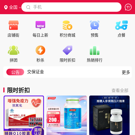
 手机
全国

店铺街
每日上新
积分商城
预售
点餐
如何搜索
隐私政策
拼团
秒杀
限时折扣
热销排行
代理合作
交保证金
公告
更多
入驻帮助
如何注册成为会员
限时折扣
查看全部
积分细则
积分兑换说明