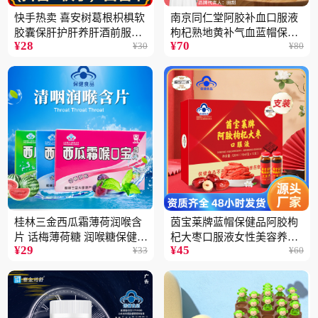
快手热卖 喜安树葛根枳椇软
南京同仁堂阿胶补血口服液
胶囊保肝护肝养肝酒前服用
枸杞熟地黄补气血蓝帽保健
¥
28
¥
70
¥
30
¥
80
保健品批发2瓶
品100ML
桂林三金西瓜霜薄荷润喉含
茵宝莱牌蓝帽保健品阿胶枸
片 话梅薄荷糖 润喉糖保健食
杞大枣口服液女性美容养颜
¥
29
¥
45
¥
33
¥
60
品
营养品12支装