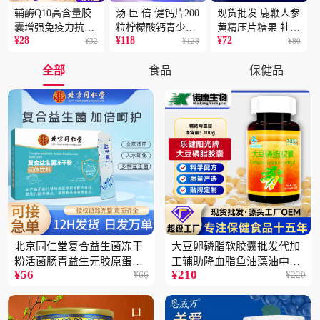
辅酶Q10高含量胶
汤.臣.倍.健钙片200
现货批发 鹿鞭人参
囊增强免疫力抗氧
粒柠檬酸钙青少年
黄精压片糖果 牡蛎
¥
28
¥
118
¥
72
化蓝帽保健食品批
¥
32
成人补钙骨骼健康
¥
128
片 男性片剂人参黄
¥
80
发一件代发2盒
保健食品2瓶
精蛹草片2盒
全部
食品
保健品
北京同仁堂复合益生菌冻干
大豆卵磷脂软胶囊批发代加
粉活菌肠胃益生元胶原蛋白
工辅助降血脂鱼油藻油中老
¥
56
¥
210
¥
66
¥
220
固体饮料批发3件
年蓝帽保健品5瓶