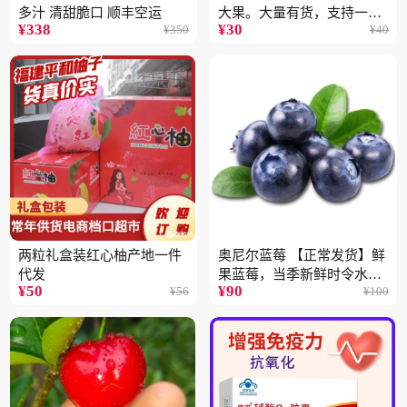
多汁 清甜脆口 顺丰空运
大果。大量有货，支持一件
¥
338
¥
30
¥
350
¥
40
代
两粒礼盒装红心柚产地一件
奥尼尔蓝莓 【正常发货】鲜
代发
果蓝莓，当季新鲜时令水果
¥
50
¥
90
¥
56
¥
100
顺丰包邮