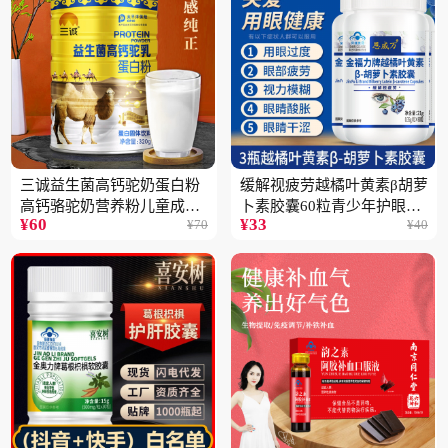
三诚益生菌高钙驼奶蛋白粉
缓解视疲劳越橘叶黄素β胡萝
高钙骆驼奶营养粉儿童成人
卜素胶囊60粒青少年护眼中
¥
60
¥
33
¥
70
¥
40
中老年高蛋白4桶
老年保健品一瓶