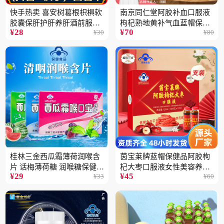
快手热卖 喜安树葛根枳椇软
南京同仁堂阿胶补血口服液
胶囊保肝护肝养肝酒前服用
枸杞熟地黄补气血蓝帽保健
¥
28
¥
70
¥
30
¥
80
保健品批发2瓶
品100ML
桂林三金西瓜霜薄荷润喉含
茵宝莱牌蓝帽保健品阿胶枸
片 话梅薄荷糖 润喉糖保健食
杞大枣口服液女性美容养颜
¥
29
¥
45
¥
33
¥
60
品
营养品12支装