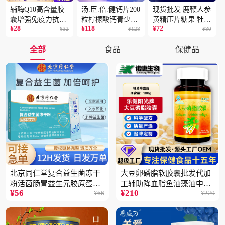
辅酶Q10高含量胶
汤.臣.倍.健钙片200
现货批发 鹿鞭人参
囊增强免疫力抗氧
粒柠檬酸钙青少年
黄精压片糖果 牡蛎
¥
28
¥
118
¥
72
化蓝帽保健食品批
¥
32
成人补钙骨骼健康
¥
128
片 男性片剂人参黄
¥
80
发一件代发2盒
保健食品2瓶
精蛹草片2盒
全部
食品
保健品
北京同仁堂复合益生菌冻干
大豆卵磷脂软胶囊批发代加
粉活菌肠胃益生元胶原蛋白
工辅助降血脂鱼油藻油中老
¥
56
¥
210
¥
66
¥
220
固体饮料批发3件
年蓝帽保健品5瓶