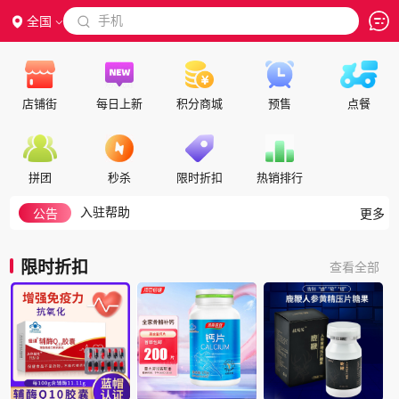
 手机
全国

店铺街
每日上新
积分商城
预售
点餐
隐私政策
代理合作
交保证金
拼团
秒杀
限时折扣
热销排行
入驻帮助
如何注册成为会员
公告
更多
积分细则
积分兑换说明
限时折扣
查看全部
如何搜索