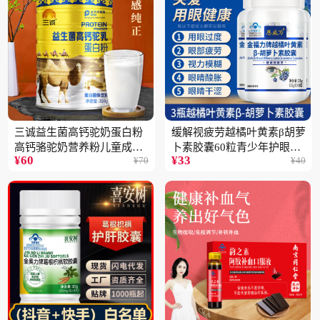
三诚益生菌高钙驼奶蛋白粉
缓解视疲劳越橘叶黄素β胡萝
高钙骆驼奶营养粉儿童成人
卜素胶囊60粒青少年护眼中
¥
60
¥
33
¥
70
¥
40
中老年高蛋白4桶
老年保健品一瓶