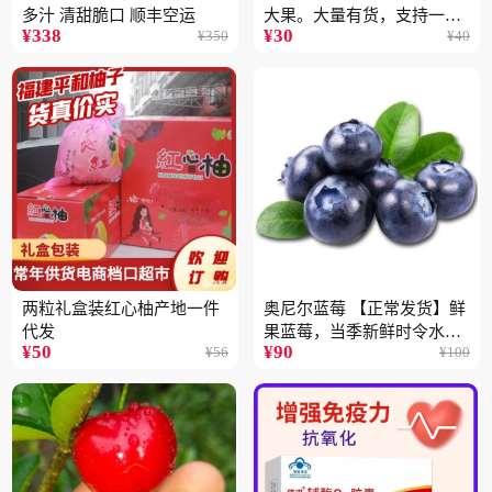
多汁 清甜脆口 顺丰空运
大果。大量有货，支持一件
¥
338
¥
30
¥
350
¥
40
代
两粒礼盒装红心柚产地一件
奥尼尔蓝莓 【正常发货】鲜
代发
果蓝莓，当季新鲜时令水果
¥
50
¥
90
¥
56
¥
100
顺丰包邮