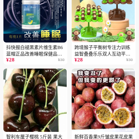
抖快报白褪黑素片维生素B6
跨境猴子平衡树专注力训练
蓝帽正品改善睡眠保健品现
益智叠叠乐乐双人互动平衡
¥
28
¥
28
¥
30
¥
30
货批发代发2瓶
儿童玩具批发
智利车厘子樱桃 5斤装 果大
新鲜百香果9斤皱皮果花皮果