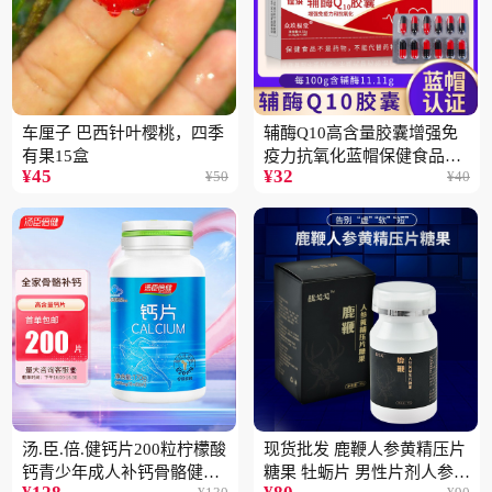
车厘子 巴西针叶樱桃，四季
辅酶Q10高含量胶囊增强免
有果15盒
疫力抗氧化蓝帽保健食品批
¥
45
¥
32
¥
50
¥
40
发一件代发2盒
汤.臣.倍.健钙片200粒柠檬酸
现货批发 鹿鞭人参黄精压片
钙青少年成人补钙骨骼健康
糖果 牡蛎片 男性片剂人参黄