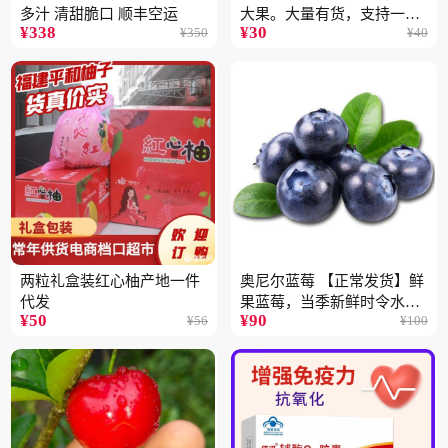
多汁 清甜脆口 顺丰空运
大果。大量有货，支持一件
¥
338
¥
30
¥
350
¥
40
代
两粒礼盒装红心柚产地一件
奥尼尔蓝莓 【正常发货】鲜
代发
果蓝莓，当季新鲜时令水果
¥
50
¥
90
¥
56
¥
100
顺丰包邮