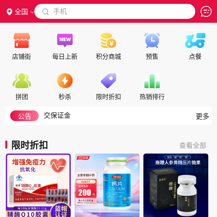
 手机
全国

店铺街
每日上新
积分商城
预售
点餐
如何搜索
隐私政策
代理合作
拼团
秒杀
限时折扣
热销排行
交保证金
公告
更多
入驻帮助
如何注册成为会员
积分细则
限时折扣
查看全部
积分兑换说明