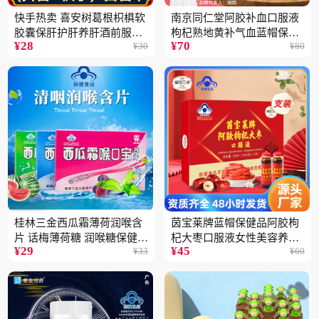
快手热卖 喜安树葛根枳椇软
南京同仁堂阿胶补血口服液
胶囊保肝护肝养肝酒前服用
枸杞熟地黄补气血蓝帽保健
¥
28
¥
70
¥
30
¥
80
保健品批发2瓶
品100ML
桂林三金西瓜霜薄荷润喉含
茵宝莱牌蓝帽保健品阿胶枸
片 话梅薄荷糖 润喉糖保健食
杞大枣口服液女性美容养颜
¥
29
¥
45
¥
33
¥
60
品
营养品12支装