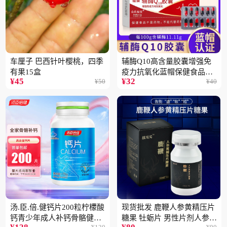
车厘子 巴西针叶樱桃，四季
辅酶Q10高含量胶囊增强免
有果15盒
疫力抗氧化蓝帽保健食品批
¥
45
¥
32
¥
50
¥
40
发一件代发2盒
汤.臣.倍.健钙片200粒柠檬酸
现货批发 鹿鞭人参黄精压片
钙青少年成人补钙骨骼健康
糖果 牡蛎片 男性片剂人参黄