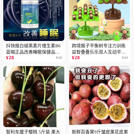
抖快报白褪黑素片维生素B6
跨境猴子平衡树专注力训练
蓝帽正品改善睡眠保健品现
益智叠叠乐乐双人互动平衡
¥
28
¥
28
¥
30
¥
30
货批发代发2瓶
儿童玩具批发
智利车厘子樱桃 5斤装 果大
新鲜百香果9斤皱皮果花皮果