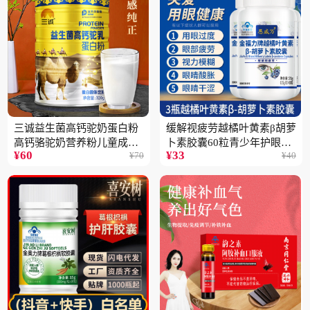
三诚益生菌高钙驼奶蛋白粉
缓解视疲劳越橘叶黄素β胡萝
高钙骆驼奶营养粉儿童成人
卜素胶囊60粒青少年护眼中
¥
60
¥
33
¥
70
¥
40
中老年高蛋白4桶
老年保健品一瓶