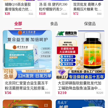
辅酶Q10高含量胶
汤.臣.倍.健钙片200
现货批发 鹿鞭人参
囊增强免疫力抗氧
粒柠檬酸钙青少年
黄精压片糖果 牡蛎
¥
28
¥
118
¥
72
化蓝帽保健食品批
¥
32
成人补钙骨骼健康
¥
128
片 男性片剂人参黄
¥
80
发一件代发2盒
保健食品2瓶
精蛹草片2盒
全部
食品
保健品
北京同仁堂复合益生菌冻干
大豆卵磷脂软胶囊批发代加
粉活菌肠胃益生元胶原蛋白
工辅助降血脂鱼油藻油中老
¥
56
¥
210
¥
66
¥
220
固体饮料批发3件
年蓝帽保健品5瓶