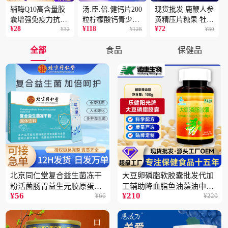
辅酶Q10高含量胶
汤.臣.倍.健钙片200
现货批发 鹿鞭人参
囊增强免疫力抗氧
粒柠檬酸钙青少年
黄精压片糖果 牡蛎
¥
28
¥
118
¥
72
化蓝帽保健食品批
¥
32
成人补钙骨骼健康
¥
128
片 男性片剂人参黄
¥
80
发一件代发2盒
保健食品2瓶
精蛹草片2盒
全部
食品
保健品
北京同仁堂复合益生菌冻干
大豆卵磷脂软胶囊批发代加
粉活菌肠胃益生元胶原蛋白
工辅助降血脂鱼油藻油中老
¥
56
¥
210
¥
66
¥
220
固体饮料批发3件
年蓝帽保健品5瓶