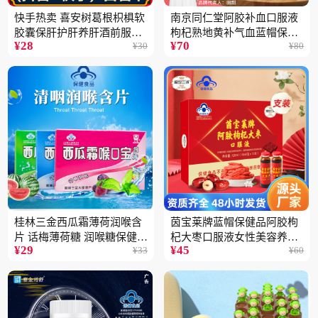
快手热卖 喜安树葛根枳椇软
南京同仁堂阿胶补血口服液
胶囊保肝护肝养肝酒前服用
枸杞熟地黄补气血蓝帽保健
¥
28
¥
70
¥
30
¥
80
保健品批发2瓶
品100ML
桂林三金西瓜霜薄荷润喉含
茵宝莱牌蓝帽保健品阿胶枸
片 话梅薄荷糖 润喉糖保健食
杞大枣口服液女性美容养颜
¥
29
¥
45
¥
33
¥
60
品
营养品12支装