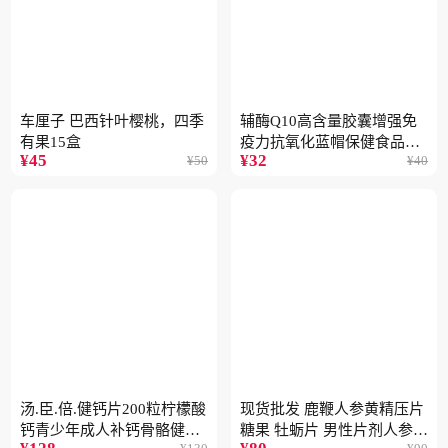
车厘子 巴西针叶樱桃，四季
辅酶Q10高含量胶囊增强免
有果15盒
疫力抗氧化蓝帽保健食品批
¥
45
¥
32
¥
50
¥
40
发一件代发2盒
汤.臣.倍.健钙片200粒柠檬酸
现货批发 鹿鞭人参黄精压片
钙青少年成人补钙骨骼健康
糖果 牡蛎片 男性片剂人参黄