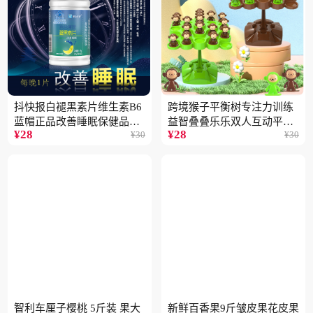
抖快报白褪黑素片维生素B6
跨境猴子平衡树专注力训练
蓝帽正品改善睡眠保健品现
益智叠叠乐乐双人互动平衡
¥
28
¥
28
¥
30
¥
30
货批发代发2瓶
儿童玩具批发
智利车厘子樱桃 5斤装 果大
新鲜百香果9斤皱皮果花皮果