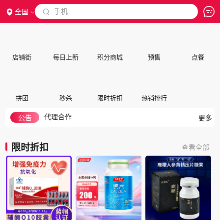
 手机
全国

店铺街
每日上新
积分商城
预售
点餐
积分兑换说明
如何搜索
隐私政策
拼团
秒杀
限时折扣
热销排行
代理合作
交保证金
公告
更多
入驻帮助
如何注册成为会员
限时折扣
查看全部
积分细则