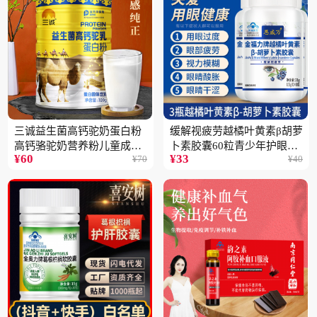
三诚益生菌高钙驼奶蛋白粉
缓解视疲劳越橘叶黄素β胡萝
高钙骆驼奶营养粉儿童成人
卜素胶囊60粒青少年护眼中
¥
60
¥
33
¥
70
¥
40
中老年高蛋白4桶
老年保健品一瓶