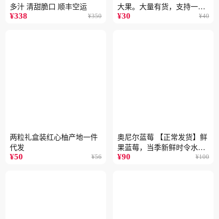
多汁 清甜脆口 顺丰空运
大果。大量有货，支持一件
¥
338
¥
30
¥
350
¥
40
代
两粒礼盒装红心柚产地一件
奥尼尔蓝莓 【正常发货】鲜
代发
果蓝莓，当季新鲜时令水果
¥
50
¥
90
¥
56
¥
100
顺丰包邮