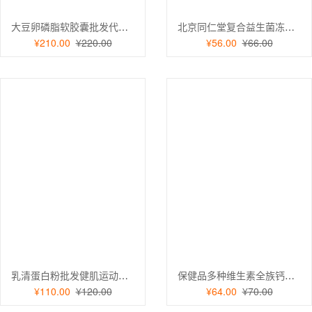
大豆卵磷脂软胶囊批发代加工辅助降血脂鱼油藻油中老年蓝帽保健品5瓶
北京同仁堂复合益生菌冻干粉活菌肠胃益生元胶原蛋白固体饮料批发3件
¥210.00
¥220.00
¥56.00
¥66.00
乳清蛋白粉批发健肌运动健身可用营养强化豆奶粉代发现货蛋白食品2瓶
保健品多种维生素全族钙铁锌硒片 补充复合维生素b族60片【珠峰】2盒
¥110.00
¥120.00
¥64.00
¥70.00