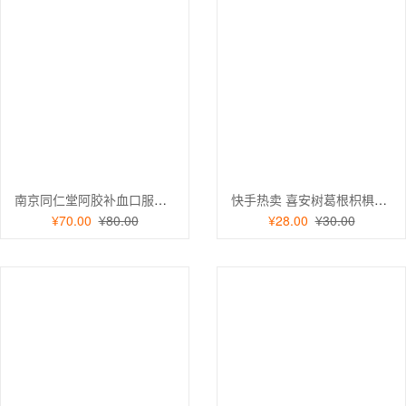
南京同仁堂阿胶补血口服液枸杞熟地黄补气血蓝帽保健品100ML
快手热卖 喜安树葛根枳椇软胶囊保肝护肝养肝酒前服用保健品批发2瓶
¥70.00
¥80.00
¥28.00
¥30.00