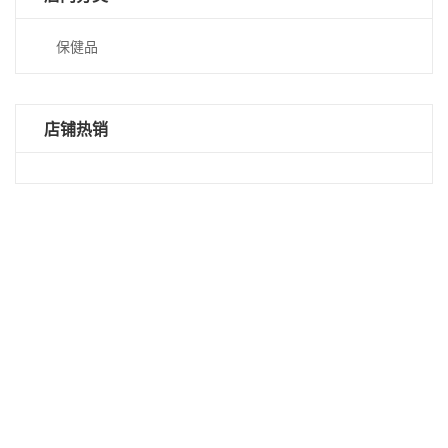
保健品
店铺热销
仅
显
示
特
惠
商
品
仅
显
示
有