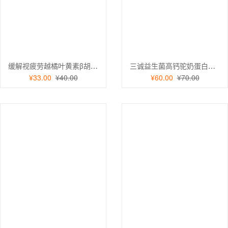
缓解视疲劳越橘叶黄素β胡萝卜素胶囊60粒青少年护眼中老年保健品一瓶
三诚益生菌高钙驼奶蛋白粉高钙骆驼奶营养粉儿童成人中老年高蛋白4桶
¥33.00
¥40.00
¥60.00
¥70.00