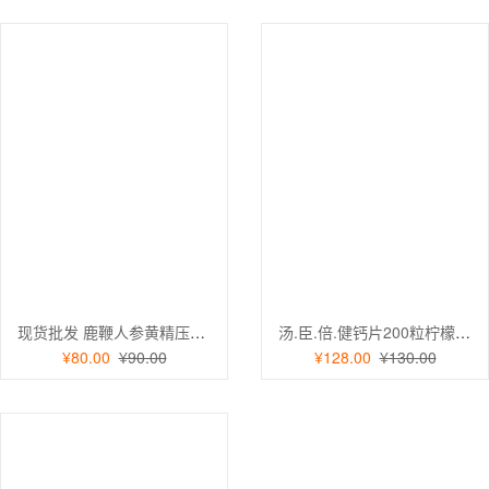
现货批发 鹿鞭人参黄精压片糖果 牡蛎片 男性片剂人参黄精蛹草片2盒
汤.臣.倍.健钙片200粒柠檬酸钙青少年成人补钙骨骼健康保健食品2瓶
¥80.00
¥90.00
¥128.00
¥130.00