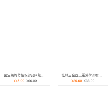
茵宝莱牌蓝帽保健品阿胶枸杞大枣口服液女性美容养颜营养品12支装
桂林三金西瓜霜薄荷润喉含片 话梅薄荷糖 润喉糖保健食品
¥45.00
¥60.00
¥29.00
¥33.00