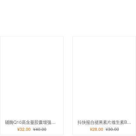
货
商
品
辅酶Q10高含量胶囊增强免疫力抗氧化蓝帽保健食品批发一件代发2盒
抖快报白褪黑素片维生素B6蓝帽正品改善睡眠保健品现货批发代发2瓶
¥32.00
¥40.00
¥28.00
¥30.00