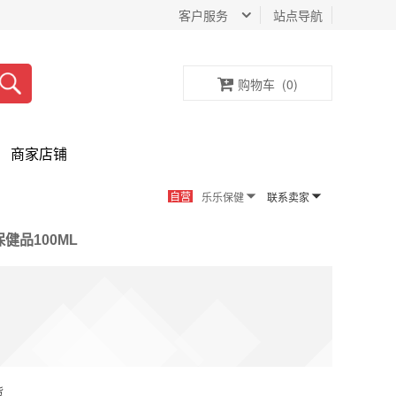
客户服务
站点导航
购物车
(
0
)
商家店铺
自营
乐乐保健
联系卖家
品100ML
货