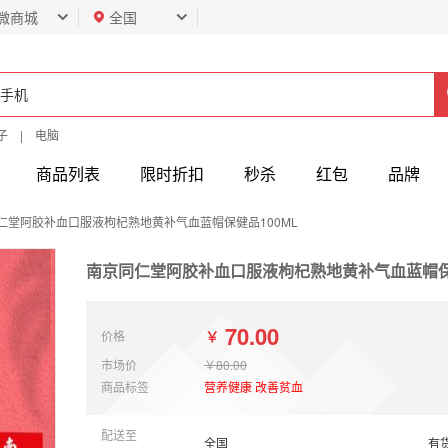
微商城
全国
子
|
电脑
商品列表
限时折扣
秒杀
红包
品牌
仁堂阿胶补血口服液枸杞熟地黄补气血蓝帽保健品100ML
南京同仁堂阿胶补血口服液枸杞熟地黄补气血蓝帽保健
70.00
￥
价格
市场价
￥80.00
商品标签
营养健康
改善贫血
配送至
有