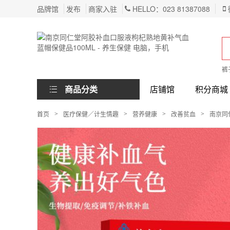
品牌馆
发布
商家入驻
HELLO：023 81387088
裤
商品分类
店铺馆
积分商城
首页
医疗保健／计生情趣
营养健康
改善贫血
南京同
>
>
>
>