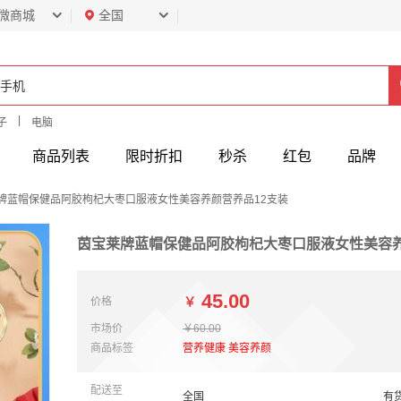
微商城
全国
|
子
电脑
商品列表
限时折扣
秒杀
红包
品牌
牌蓝帽保健品阿胶枸杞大枣口服液女性美容养颜营养品12支装
茵宝莱牌蓝帽保健品阿胶枸杞大枣口服液女性美容养
45.00
￥
价格
市场价
￥60.00
商品标签
营养健康
美容养颜
配送至
有