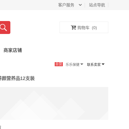
客户服务
站点导航
购物车
(
0
)
商家店铺
自营
乐乐保健
联系卖家
颜营养品12支装
货