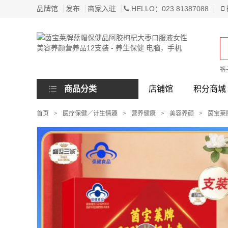
品牌馆
发布
商家入驻
HELLO：023 81387088
裤
商品分类
店铺馆
积分商城
首页
>
医疗保健／计生情趣
>
营养健康
>
美容养颜
>
茵宝莱