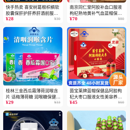
快手热卖 喜安树葛根枳椇软
南京同仁堂阿胶补血口服液
胶囊保肝护肝养肝酒前服用
枸杞熟地黄补气血蓝帽保健
¥
28
¥
70
¥
30
¥
80
保健品批发2瓶
品100ML
桂林三金西瓜霜薄荷润喉含
茵宝莱牌蓝帽保健品阿胶枸
片 话梅薄荷糖 润喉糖保健食
杞大枣口服液女性美容养颜
¥
29
¥
45
¥
33
¥
60
品
营养品12支装