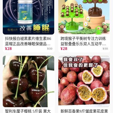
抖快报白褪黑素片维生素B6
跨境猴子平衡树专注力训练
蓝帽正品改善睡眠保健品现
益智叠叠乐乐双人互动平衡
¥
28
¥
28
¥
30
¥
30
货批发代发2瓶
儿童玩具批发
智利车厘子樱桃 5斤装 果大
新鲜百香果9斤皱皮果花皮果