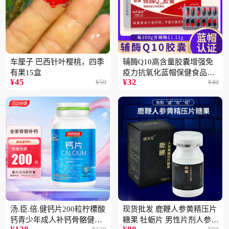
车厘子 巴西针叶樱桃，四季
辅酶Q10高含量胶囊增强免
有果15盒
疫力抗氧化蓝帽保健食品批
¥
45
¥
32
¥
50
¥
40
发一件代发2盒
汤.臣.倍.健钙片200粒柠檬酸
现货批发 鹿鞭人参黄精压片
钙青少年成人补钙骨骼健康
糖果 牡蛎片 男性片剂人参黄