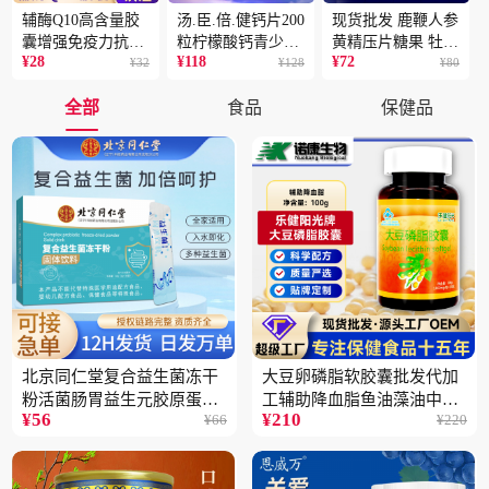
辅酶Q10高含量胶
汤.臣.倍.健钙片200
现货批发 鹿鞭人参
囊增强免疫力抗氧
粒柠檬酸钙青少年
黄精压片糖果 牡蛎
¥
28
¥
118
¥
72
化蓝帽保健食品批
¥
32
成人补钙骨骼健康
¥
128
片 男性片剂人参黄
¥
80
发一件代发2盒
保健食品2瓶
精蛹草片2盒
全部
食品
保健品
北京同仁堂复合益生菌冻干
大豆卵磷脂软胶囊批发代加
粉活菌肠胃益生元胶原蛋白
工辅助降血脂鱼油藻油中老
¥
56
¥
210
¥
66
¥
220
固体饮料批发3件
年蓝帽保健品5瓶