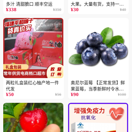
多汁 清甜脆口 顺丰空运
大果。大量有货，支持一件
¥
338
¥
30
¥
350
¥
40
代
两粒礼盒装红心柚产地一件
奥尼尔蓝莓 【正常发货】鲜
代发
果蓝莓，当季新鲜时令水果
¥
50
¥
90
¥
56
¥
100
顺丰包邮