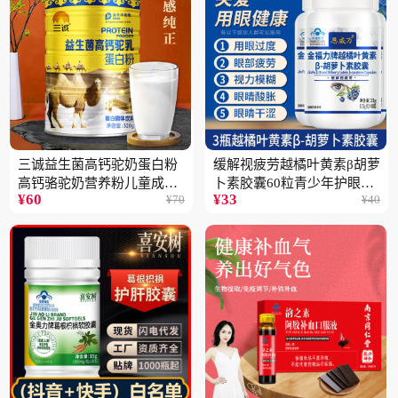
三诚益生菌高钙驼奶蛋白粉
缓解视疲劳越橘叶黄素β胡萝
高钙骆驼奶营养粉儿童成人
卜素胶囊60粒青少年护眼中
¥
60
¥
33
¥
70
¥
40
中老年高蛋白4桶
老年保健品一瓶