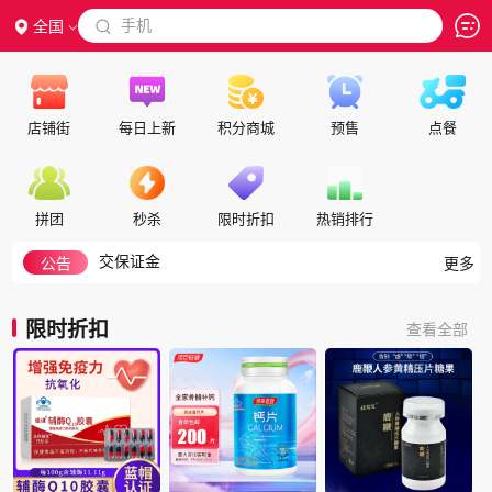
 手机
全国

店铺街
每日上新
积分商城
预售
点餐
如何搜索
隐私政策
代理合作
拼团
秒杀
限时折扣
热销排行
交保证金
入驻帮助
公告
更多
如何注册成为会员
积分细则
限时折扣
查看全部
积分兑换说明